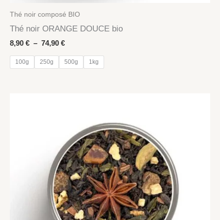
Thé noir composé BIO
Thé noir ORANGE DOUCE bio
Plage
8,90
€
–
74,90
€
de
prix :
100g
250g
500g
1kg
8,90 €
à
74,90 €