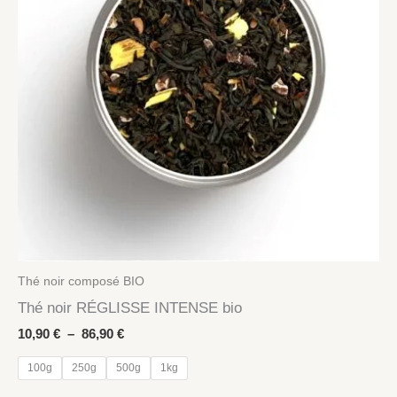
Thé noir composé BIO
Thé noir RÉGLISSE INTENSE bio
Plage
10,90
€
–
86,90
€
de
prix :
100g
250g
500g
1kg
10,90 €