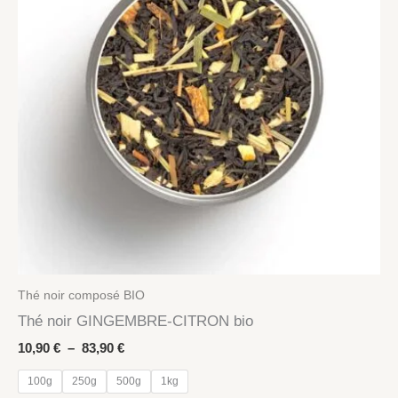
Thé noir composé BIO
Thé noir GINGEMBRE-CITRON bio
Plage
10,90
€
–
83,90
€
de
prix :
100g
250g
500g
1kg
10,90 €