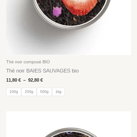
Thé noir composé BIO
Thé noir BAIES SAUVAGES bio
Plage
11,80
€
–
92,80
€
de
prix :
100g
250g
500g
1kg
11,80 €
à
92,80 €