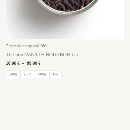
Thé noir composé BIO
Thé noir VANILLE BOURBON bio
Plage
10,90
€
–
89,90
€
de
prix :
100g
250g
500g
1kg
10,90 €
à
89,90 €