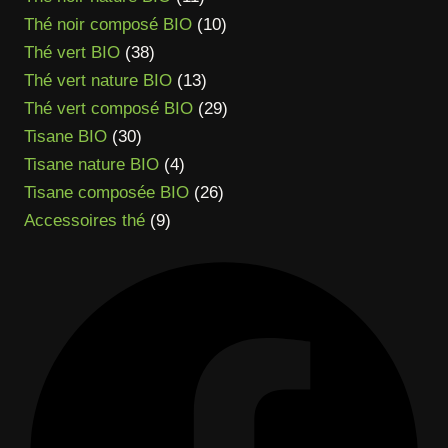
produits
10
Thé noir composé BIO
10
38
produits
Thé vert BIO
38
produits
13
Thé vert nature BIO
13
produits
29
Thé vert composé BIO
29
30
produits
Tisane BIO
30
produits
4
Tisane nature BIO
4
produits
26
Tisane composée BIO
26
9
produits
Accessoires thé
9
produits