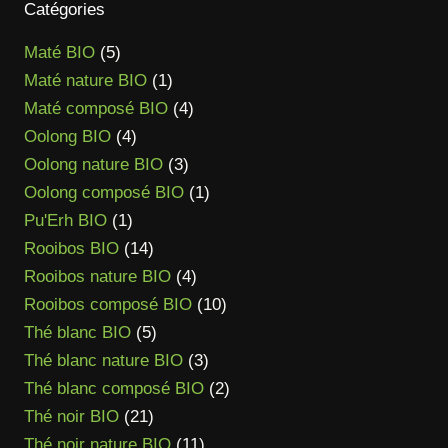
4,90 €
Catégories
à
5
Maté BIO
5
29,90 €
produits
1
Maté nature BIO
1
produit
4
Maté composé BIO
4
4
produits
Oolong BIO
4
produits
3
Oolong nature BIO
3
produits
1
Oolong composé BIO
1
1
produit
Pu'Erh BIO
1
produit
14
Rooibos BIO
14
produits
4
Rooibos nature BIO
4
produits
10
Rooibos composé BIO
10
5
produits
Thé blanc BIO
5
produits
3
Thé blanc nature BIO
3
produits
2
Thé blanc composé BIO
2
21
produits
Thé noir BIO
21
produits
11
Thé noir nature BIO
11