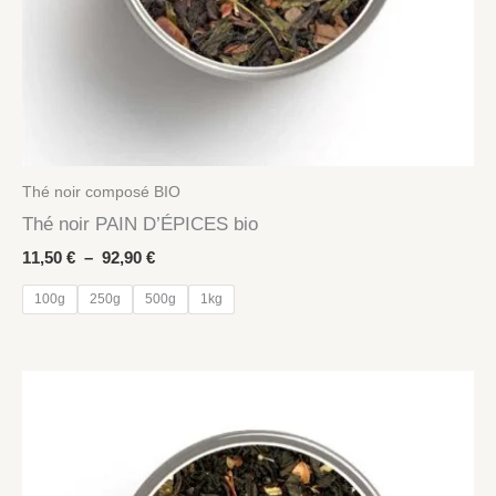
Thé noir composé BIO
Thé noir PAIN D’ÉPICES bio
Plage
11,50
€
–
92,90
€
de
prix :
100g
250g
500g
1kg
11,50 €
à
92,90 €