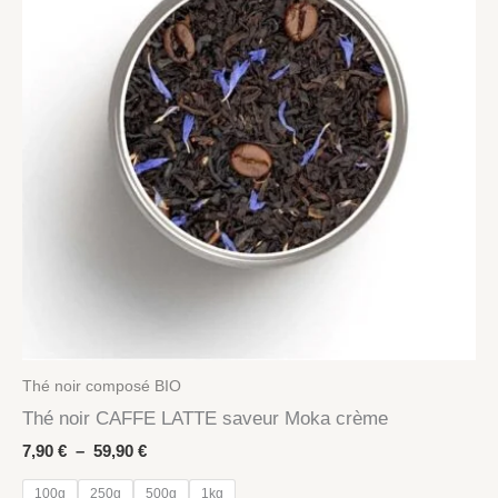
Thé noir composé BIO
Thé noir CAFFE LATTE saveur Moka crème
Plage
7,90
€
–
59,90
€
de
prix :
100g
250g
500g
1kg