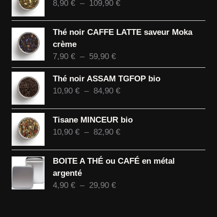
Plage
8,90
€
–
109,90
€
de
prix :
Thé noir CAFFE LATTE saveur Moka
8,90 €
crème
à
Plage
7,90
€
–
59,90
€
109,90 €
de
Thé noir ASSAM TGFOP bio
prix :
Plage
10,90
€
–
84,90
€
7,90 €
de
à
prix :
59,90 €
Tisane MINCEUR bio
10,90 €
Plage
10,90
€
–
82,90
€
à
de
84,90 €
prix :
BOITE A THÉ ou CAFÉ en métal
10,90 €
argenté
à
Plage
4,90
€
–
29,90
€
82,90 €
de
prix :