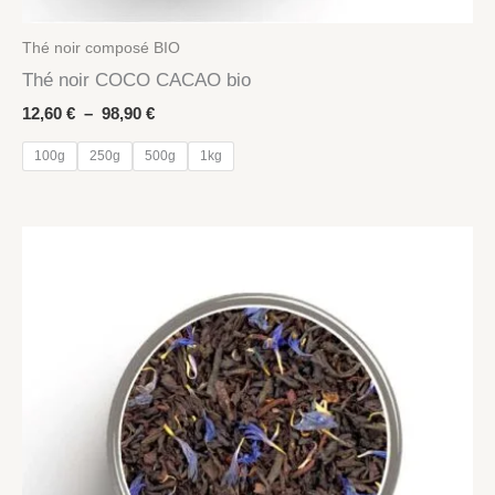
Thé noir composé BIO
Thé noir COCO CACAO bio
Plage
12,60
€
–
98,90
€
de
prix :
100g
250g
500g
1kg
12,60 €
à
98,90 €