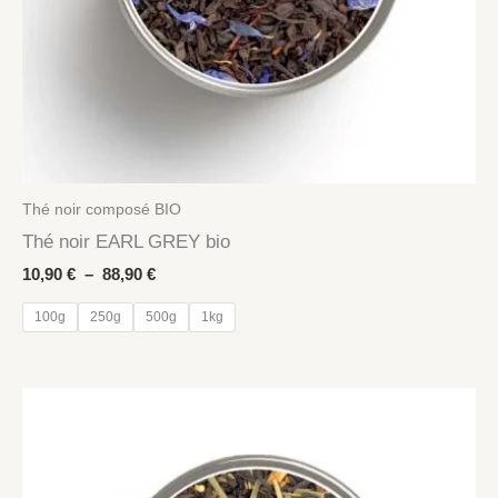
Thé noir composé BIO
Thé noir EARL GREY bio
Plage
10,90
€
–
88,90
€
de
prix :
100g
250g
500g
1kg
10,90 €
à
88,90 €