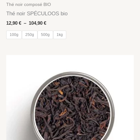
Thé noir composé BIO
Thé noir SPÉCULOOS bio
Plage
12,90
€
–
104,90
€
de
prix :
100g
250g
500g
1kg
12,90 €
à
104,90 €