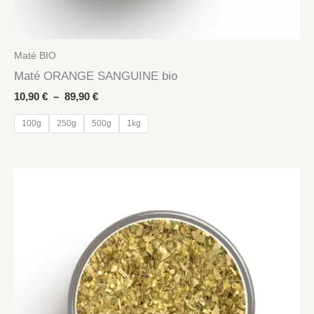
Maté BIO
Maté ORANGE SANGUINE bio
Plage
10,90
€
–
89,90
€
de
prix :
100g
250g
500g
1kg
10,90 €
à
89,90 €