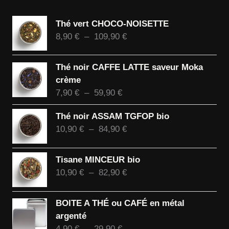
Thé vert CHOCO-NOISETTE
Plage
8,90
€
–
109,90
€
de
prix :
Thé noir CAFFE LATTE saveur Moka
8,90 €
crème
à
Plage
7,90
€
–
59,90
€
109,90 €
de
Thé noir ASSAM TGFOP bio
prix :
Plage
10,90
€
–
84,90
€
7,90 €
de
à
prix :
59,90 €
Tisane MINCEUR bio
10,90 €
Plage
10,90
€
–
82,90
€
à
de
84,90 €
prix :
BOITE A THÉ ou CAFÉ en métal
10,90 €
argenté
à
Plage
4,90
€
–
29,90
€