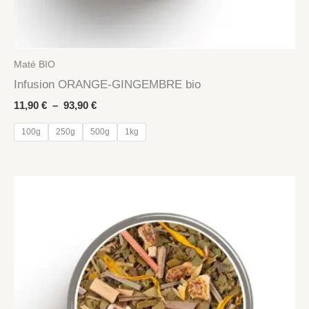
Maté BIO
Infusion ORANGE-GINGEMBRE bio
Plage
11,90
€
–
93,90
€
de
prix :
100g
250g
500g
1kg
11,90 €
à
93,90 €