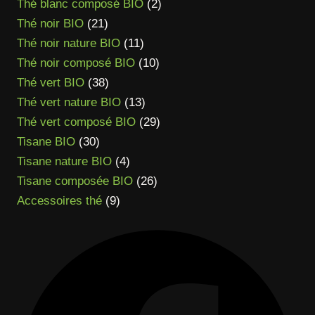
produits
2
Thé blanc composé BIO
2
21
produits
Thé noir BIO
21
produits
11
Thé noir nature BIO
11
produits
10
Thé noir composé BIO
10
38
produits
Thé vert BIO
38
produits
13
Thé vert nature BIO
13
produits
29
Thé vert composé BIO
29
30
produits
Tisane BIO
30
produits
4
Tisane nature BIO
4
produits
26
Tisane composée BIO
26
9
produits
Accessoires thé
9
produits