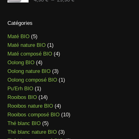
82,90 €
de
prix :
4,90 €
Catégories
à
5
Maté BIO
5
29,90 €
produits
1
Maté nature BIO
1
produit
4
Maté composé BIO
4
4
produits
Oolong BIO
4
produits
3
Oolong nature BIO
3
produits
1
Oolong composé BIO
1
1
produit
Pu'Erh BIO
1
produit
14
Rooibos BIO
14
produits
4
Rooibos nature BIO
4
produits
10
Rooibos composé BIO
10
5
produits
Thé blanc BIO
5
produits
3
Thé blanc nature BIO
3