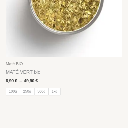
Maté BIO
MATÉ VERT bio
Plage
6,90
€
–
49,90
€
de
prix :
100g
250g
500g
1kg
6,90 €
à
49,90 €