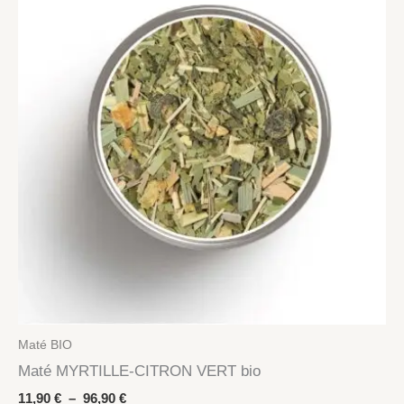
Maté BIO
Maté MYRTILLE-CITRON VERT bio
Plage
11,90
€
–
96,90
€