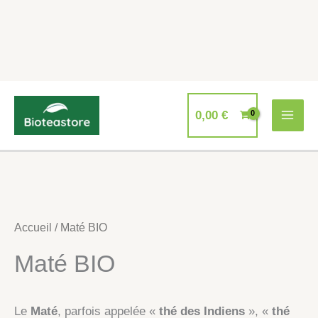
Aller
au
0,00
€
contenu
Accueil
/ Maté BIO
Maté BIO
Le
Maté
, parfois appelée «
thé des Indiens
», «
thé