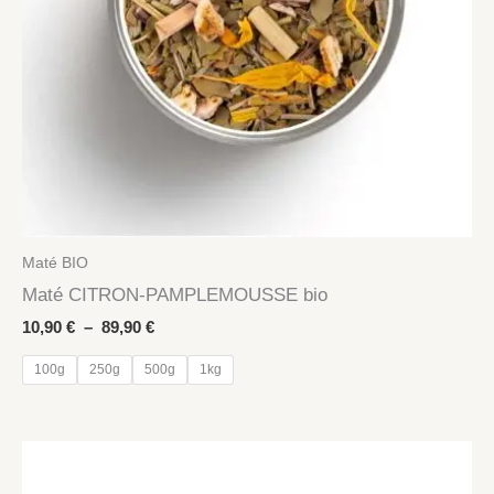
Maté BIO
Maté CITRON-PAMPLEMOUSSE bio
Plage
10,90
€
–
89,90
€
de
prix :
100g
250g
500g
1kg
10,90 €
à
89,90 €