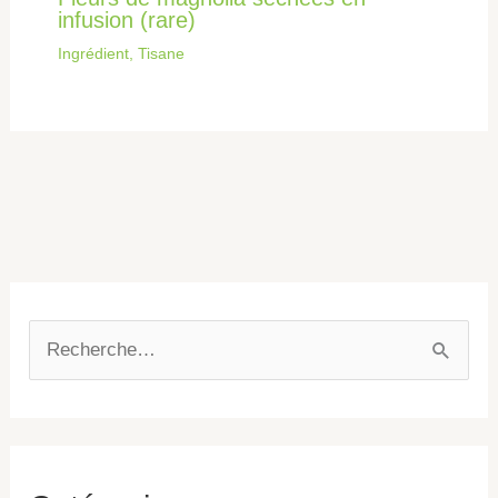
infusion (rare)
Ingrédient
,
Tisane
R
e
c
h
e