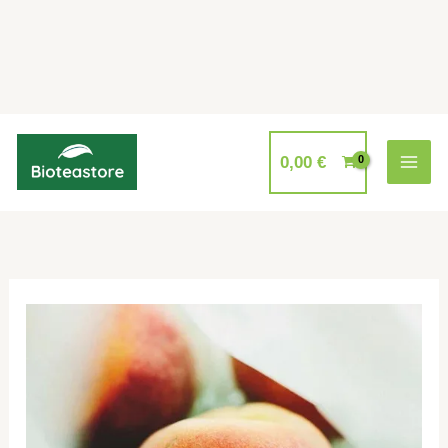
Aller
au
0,00
€
contenu