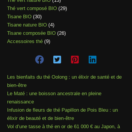
Thé vert nature BIO
13
produits
29
Thé vert composé BIO
29
30
produits
Tisane BIO
30
produits
4
Tisane nature BIO
4
produits
26
Tisane composée BIO
26
9
produits
Accessoires thé
9
produits
Les bienfaits du thé Oolong : un élixir de santé et de
bien-être
Le Maté : une boisson ancestrale en pleine
renaissance
Infusion de fleurs de thé Papillon de Pois Bleu : un
élixir de beauté et de bien-être
Vol d’une tasse à thé en or de 61 000 € au Japon, à