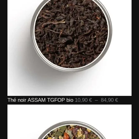
à
59,90 €
Plage
Thé noir ASSAM TGFOP bio
10,90
€
–
84,90
€
de
prix :
10,90 €
à