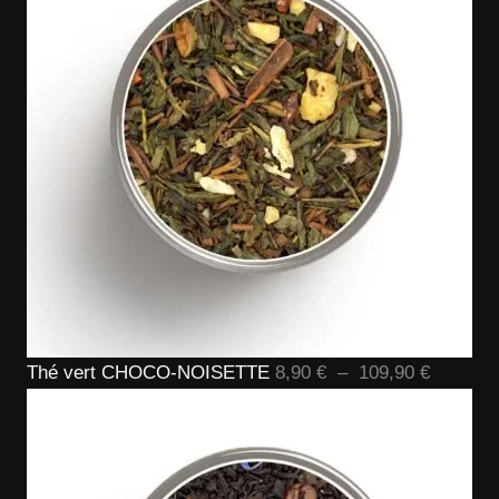
Plage
Thé vert CHOCO-NOISETTE
8,90
€
–
109,90
€
de
prix :
8,90 €
à