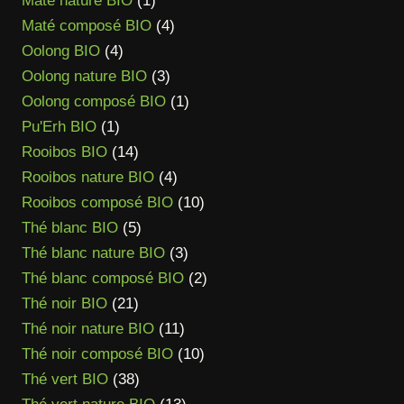
Maté nature BIO
1
29,90 €
produit
4
Maté composé BIO
4
4
produits
Oolong BIO
4
produits
3
Oolong nature BIO
3
produits
1
Oolong composé BIO
1
1
produit
Pu'Erh BIO
1
produit
14
Rooibos BIO
14
produits
4
Rooibos nature BIO
4
produits
10
Rooibos composé BIO
10
5
produits
Thé blanc BIO
5
produits
3
Thé blanc nature BIO
3
produits
2
Thé blanc composé BIO
2
21
produits
Thé noir BIO
21
produits
11
Thé noir nature BIO
11
produits
10
Thé noir composé BIO
10
38
produits
Thé vert BIO
38
produits
13