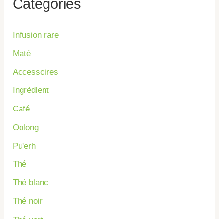
Catégories
r
c
Infusion rare
h
Maté
e
Accessoires
r
Ingrédient
Café
:
Oolong
Pu'erh
Thé
Thé blanc
Thé noir