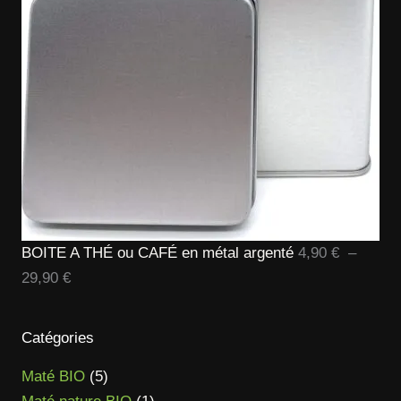
BOITE A THÉ ou CAFÉ en métal argenté
4,90
€
–
Plage
29,90
€
de
prix :
Catégories
4,90 €
5
Maté BIO
5
à
produits
1