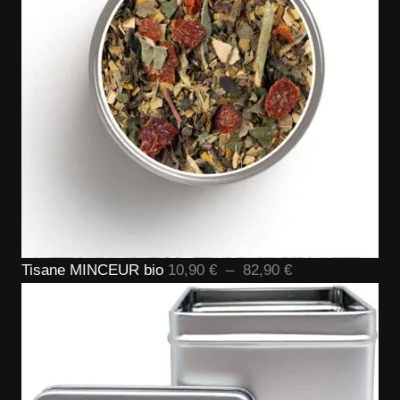
84,90 €
Plage
Tisane MINCEUR bio
10,90
€
–
82,90
€
de
prix :
10,90 €
à
82,90 €