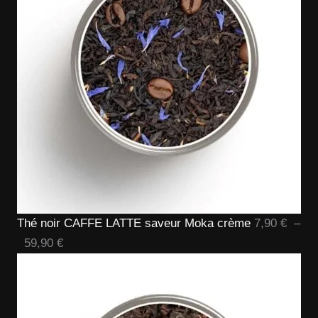
109,90 
Thé noir CAFFE LATTE saveur Moka crème
7,90
€
–
Plage
59,90
€
de
prix :
7,90 €