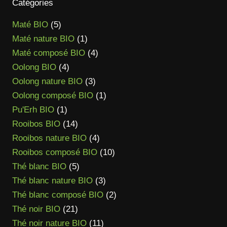
Catégories
4,90 €
5
Maté BIO
5
à
produits
1
Maté nature BIO
1
29,90 €
produit
4
Maté composé BIO
4
4
produits
Oolong BIO
4
produits
3
Oolong nature BIO
3
produits
1
Oolong composé BIO
1
1
produit
Pu'Erh BIO
1
produit
14
Rooibos BIO
14
produits
4
Rooibos nature BIO
4
produits
10
Rooibos composé BIO
10
5
produits
Thé blanc BIO
5
produits
3
Thé blanc nature BIO
3
produits
2
Thé blanc composé BIO
2
21
produits
Thé noir BIO
21
produits
11
Thé noir nature BIO
11