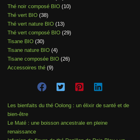
produits
10
Thé noir composé BIO
10
38
produits
Thé vert BIO
38
produits
13
Thé vert nature BIO
13
produits
29
Thé vert composé BIO
29
30
produits
Tisane BIO
30
produits
4
Tisane nature BIO
4
produits
26
Tisane composée BIO
26
9
produits
Accessoires thé
9
produits
Les bienfaits du thé Oolong : un élixir de santé et de
bien-être
Le Maté : une boisson ancestrale en pleine
renaissance