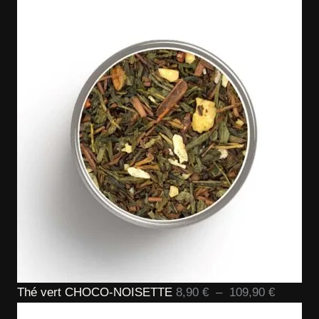
Plage
Thé vert CHOCO-NOISETTE
8,90
€
–
109,90
€
de