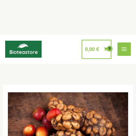
Aller
au
0,00
€
contenu