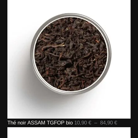
prix :
7,90 €
à
59,90 €
Plage
Thé noir ASSAM TGFOP bio
10,90
€
–
84,90
€
de