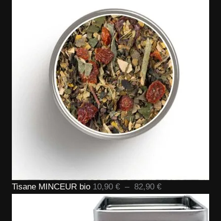
prix :
10,90 €
à
84,90 €
Plage
Tisane MINCEUR bio
10,90
€
–
82,90
€
de
prix :