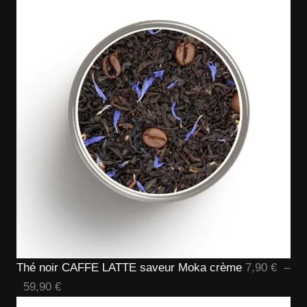
prix :
8,90 €
à
109,90 
Thé noir CAFFE LATTE saveur Moka crème
7,90
€
–
Plage
59,90
€
de