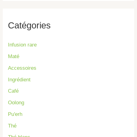
h
e
Catégories
r
c
Infusion rare
h
Maté
e
Accessoires
r
Ingrédient
Café
:
Oolong
Pu'erh
Thé