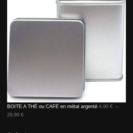
10,90 €
à
82,90 €
BOITE A THÉ ou CAFÉ en métal argenté
4,90
€
–
Plage
29,90
€
de
prix :