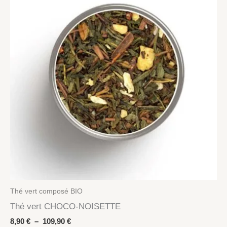
Thé vert composé BIO
Thé vert CHOCO-NOISETTE
Plage
8,90
€
–
109,90
€