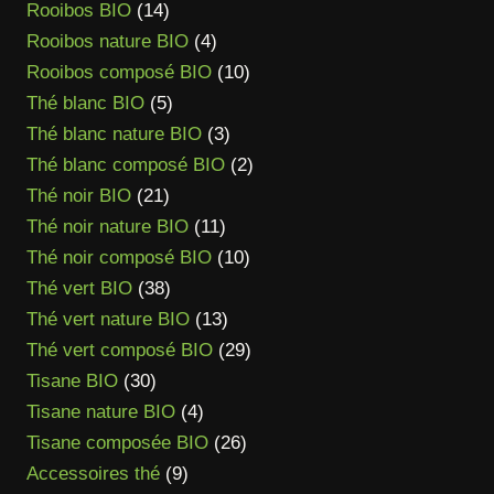
produit
14
Rooibos BIO
14
produits
4
Rooibos nature BIO
4
produits
10
Rooibos composé BIO
10
5
produits
Thé blanc BIO
5
produits
3
Thé blanc nature BIO
3
produits
2
Thé blanc composé BIO
2
21
produits
Thé noir BIO
21
produits
11
Thé noir nature BIO
11
produits
10
Thé noir composé BIO
10
38
produits
Thé vert BIO
38
produits
13
Thé vert nature BIO
13
produits
29
Thé vert composé BIO
29
30
produits
Tisane BIO
30
produits
4
Tisane nature BIO
4
produits
26
Tisane composée BIO
26
9
produits
Accessoires thé
9