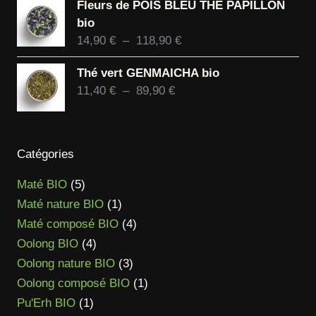
Fleurs de POIS BLEU THÉ PAPILLON
6,90 €
bio
à
Plage
14,90
€
–
118,90
€
58,90 €
de
Thé vert GENMAICHA bio
prix :
Plage
11,40
€
–
89,90
€
14,90 €
de
à
prix :
118,90 €
11,40 €
Catégories
à
89,90 €
5
Maté BIO
5
produits
1
Maté nature BIO
1
produit
4
Maté composé BIO
4
4
produits
Oolong BIO
4
produits
3
Oolong nature BIO
3
produits
1
Oolong composé BIO
1
1
produit
Pu'Erh BIO
1