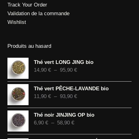
Track Your Order
Validation de la commande
Wishlist
Produits au hasard
Thé vert LONG JING bio
Plage
14,90
€
–
95,90
€
de
prix :
Thé vert PÊCHE-LAVANDE bio
14,90 €
Plage
11,90
€
–
93,90
€
à
de
95,90 €
prix :
Thé noir JINJING OP bio
11,90 €
Plage
6,90
€
–
58,90
€
à
de
93,90 €
prix :