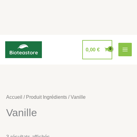
Aller
au
0,00
€
contenu
Accueil
/ Produit Ingrédients / Vanille
Vanille
3 résultats affichés