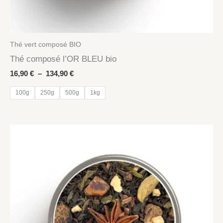
Thé vert composé BIO
Thé composé l’OR BLEU bio
Plage
16,90
€
–
134,90
€
de
prix :
100g
250g
500g
1kg
16,90 €
à
134,90 €