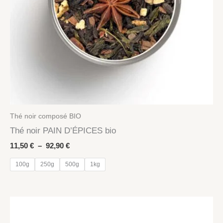
Thé noir composé BIO
Thé noir PAIN D’ÉPICES bio
Plage
11,50
€
–
92,90
€
de
prix :
100g
250g
500g
1kg
11,50 €
à
92,90 €