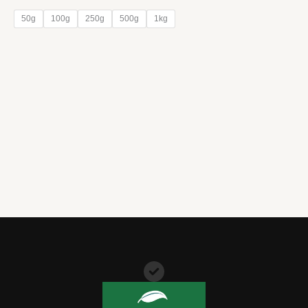
de
prix :
50g
100g
250g
500g
1kg
8,90 €
à
109,90 €