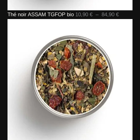
Plage
Thé noir ASSAM TGFOP bio
10,90
€
–
84,90
€
de
prix :
10,90 €
à
84,90 €