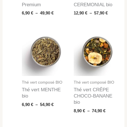
Premium
CEREMONIAL bio
Plage
Plage
6,90
€
–
49,90
€
12,90
€
–
57,90
€
de
de
prix :
prix :
6,90 €
12,90 €
à
à
49,90 €
57,90 €
Thé vert composé BIO
Thé vert composé BIO
Thé vert MENTHE
Thé vert CRÊPE
bio
CHOCO-BANANE
bio
Plage
6,90
€
–
54,90
€
de
Plage
8,90
€
–
74,90
€
prix :
de
6,90 €
prix :
à
8,90 €