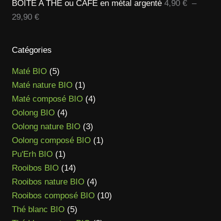
BOITE A THÉ ou CAFÉ en métal argenté
4,90
€
–
Plage
29,90
€
de
prix :
Catégories
4,90 €
5
Maté BIO
5
à
produits
1
Maté nature BIO
1
29,90 €
produit
4
Maté composé BIO
4
4
produits
Oolong BIO
4
produits
3
Oolong nature BIO
3
produits
1
Oolong composé BIO
1
1
produit
Pu'Erh BIO
1
produit
14
Rooibos BIO
14
produits
4
Rooibos nature BIO
4
produits
10
Rooibos composé BIO
10
5
produits
Thé blanc BIO
5