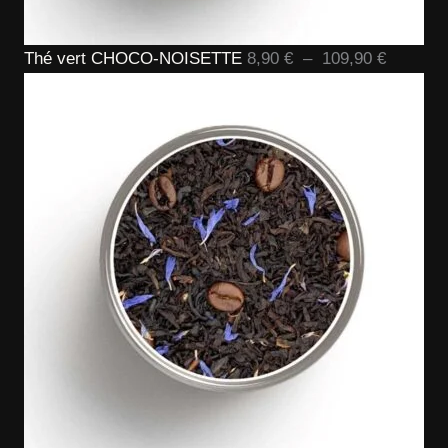
Plage
Thé vert CHOCO-NOISETTE
8,90
€
–
109,90
€
de
prix :
8,90 €
à
109,90 