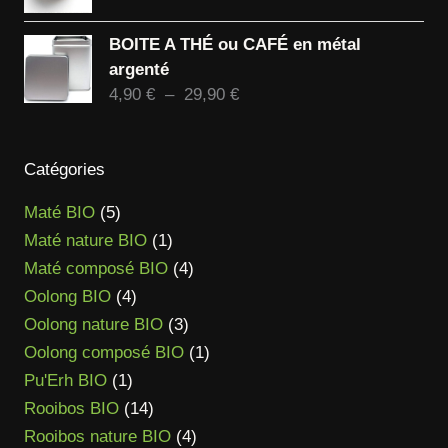
de
84,90 €
prix :
BOITE A THÉ ou CAFÉ en métal
10,90 €
argenté
à
Plage
4,90
€
–
29,90
€
82,90 €
de
prix :
4,90 €
Catégories
à
5
Maté BIO
5
29,90 €
produits
1
Maté nature BIO
1
produit
4
Maté composé BIO
4
4
produits
Oolong BIO
4
produits
3
Oolong nature BIO
3
produits
1
Oolong composé BIO
1
1
produit
Pu'Erh BIO
1
produit
14
Rooibos BIO
14
produits
4
Rooibos nature BIO
4