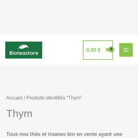
Aller
au
0,00
€
contenu
Accueil
/ Produits identifiés “Thym”
Thym
Tous nos thés et tisanes bio en vente ayant une