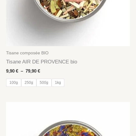
Tisane composée BIO
Tisane AIR DE PROVENCE bio
Plage
9,90
€
–
79,90
€
de
prix :
100g
250g
500g
1kg
9,90 €
à
79,90 €