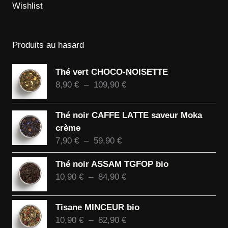
Wishlist
Produits au hasard
Thé vert CHOCO-NOISETTE
Plage
8,90
€
–
109,90
€
de
prix :
Thé noir CAFFE LATTE saveur Moka
8,90 €
crème
à
Plage
7,90
€
–
59,90
€
109,90 €
de
Thé noir ASSAM TGFOP bio
prix :
Plage
10,90
€
–
84,90
€
7,90 €
de
à
prix :
59,90 €
Tisane MINCEUR bio
10,90 €
Plage
10,90
€
–
82,90
€
à