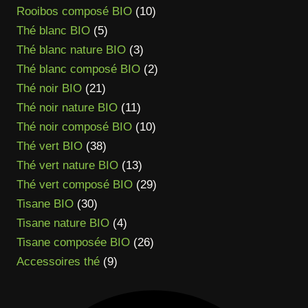
produits
10
Rooibos composé BIO
10
5
produits
Thé blanc BIO
5
produits
3
Thé blanc nature BIO
3
produits
2
Thé blanc composé BIO
2
21
produits
Thé noir BIO
21
produits
11
Thé noir nature BIO
11
produits
10
Thé noir composé BIO
10
38
produits
Thé vert BIO
38
produits
13
Thé vert nature BIO
13
produits
29
Thé vert composé BIO
29
30
produits
Tisane BIO
30
produits
4
Tisane nature BIO
4
produits
26
Tisane composée BIO
26
9
produits
Accessoires thé
9
produits