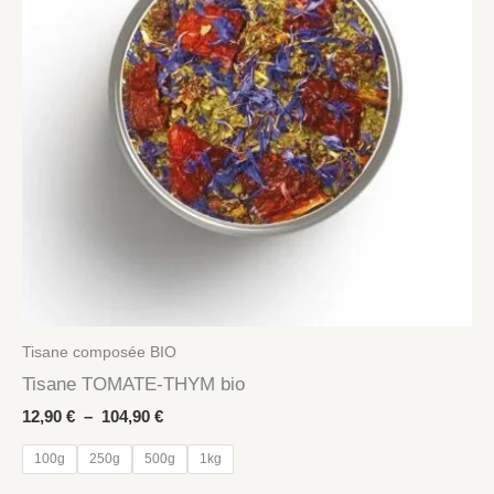
Tisane composée BIO
Tisane TOMATE-THYM bio
Plage
12,90
€
–
104,90
€
de
prix :
100g
250g
500g
1kg
12,90 €