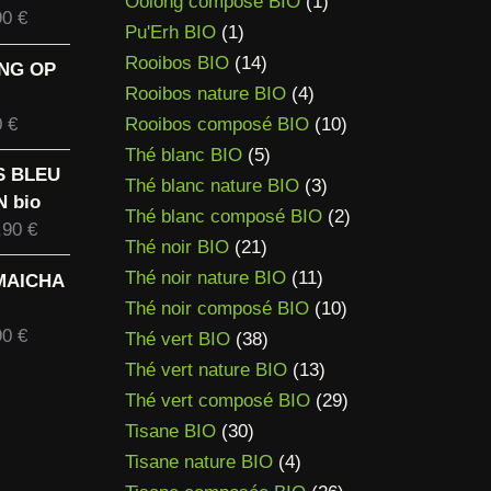
produits
1
Oolong composé BIO
1
Plage
90
€
à
1
produit
Pu'Erh BIO
1
de
95,90 €
produit
14
Rooibos BIO
14
ING OP
prix :
produits
4
Rooibos nature BIO
4
11,90 €
Plage
produits
10
0
€
Rooibos composé BIO
10
à
de
5
produits
93,90 €
Thé blanc BIO
5
IS BLEU
prix :
produits
3
Thé blanc nature BIO
3
 bio
6,90 €
produits
2
Thé blanc composé BIO
2
Plage
,90
€
à
21
produits
Thé noir BIO
21
de
58,90 €
produits
11
Thé noir nature BIO
11
NMAICHA
prix :
produits
10
Thé noir composé BIO
10
14,90 €
Plage
90
€
38
produits
à
Thé vert BIO
38
de
118,90 €
produits
13
Thé vert nature BIO
13
prix :
produits
29
Thé vert composé BIO
29
11,40 €
30
produits
Tisane BIO
30
à
produits
4
Tisane nature BIO
4
89,90 €