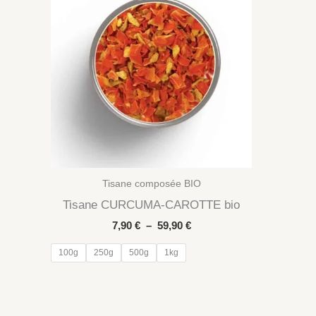
Tisane composée BIO
Tisane CURCUMA-CAROTTE bio
Plage
7,90
€
–
59,90
€
de
prix :
100g
250g
500g
1kg
7,90 €
à
59,90 €