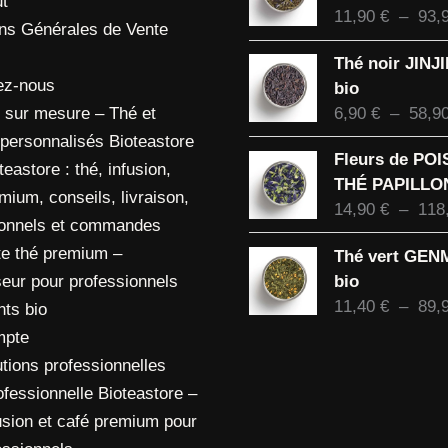
t
11,90
€
–
93,
ons Générales de Vente
Thé noir JINJ
ez-nous
bio
6,90
€
–
58,9
 sur mesure – Thé et
 personnalisés Bioteastore
Fleurs de PO
eastore : thé, infusion,
THÉ PAPILLON
mium, conseils, livraison,
14,90
€
–
118
ionnels et commandes
te thé premium –
Thé vert GE
bio
eur pour professionnels
11,40
€
–
89,
nts bio
mpte
tions professionnelles
ofessionnelle Bioteastore –
usion et café premium pour