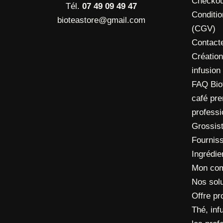
Checkou
Tél.
07 49 09 49 47
Conditi
bioteastore@gmail.com
(CGV)
Contact
Création
infusion
FAQ Biot
café pre
profess
Grossis
Fourniss
Ingrédie
Mon co
Nos solu
Offre pr
Thé, inf