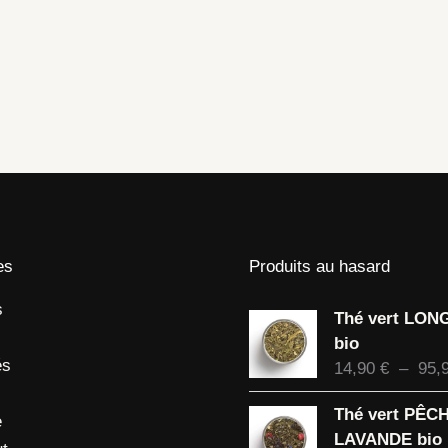
es
Produits au hasard
s
Thé vert LON
bio
és
14,90
€
–
95,
Thé vert PÊC
e
LAVANDE bio