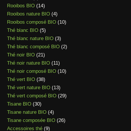
produit
14
Rooibos BIO
14
produits
4
Rooibos nature BIO
4
produits
10
Rooibos composé BIO
10
5
produits
Thé blanc BIO
5
produits
3
Thé blanc nature BIO
3
produits
2
Thé blanc composé BIO
2
21
produits
Thé noir BIO
21
produits
11
Thé noir nature BIO
11
produits
10
Thé noir composé BIO
10
38
produits
Thé vert BIO
38
produits
13
Thé vert nature BIO
13
produits
29
Thé vert composé BIO
29
30
produits
Tisane BIO
30
produits
4
Tisane nature BIO
4
produits
26
Tisane composée BIO
26
9
produits
Accessoires thé
9