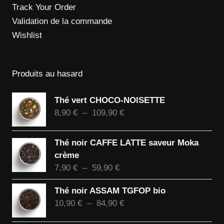
Track Your Order
Validation de la commande
Wishlist
Produits au hasard
Thé vert CHOCO-NOISETTE
Plage
8,90
€
–
109,90
€
de
prix :
Thé noir CAFFE LATTE saveur Moka
8,90 €
crème
à
Plage
7,90
€
–
59,90
€
109,90 €
de
Thé noir ASSAM TGFOP bio
prix :
Plage
10,90
€
–
84,90
€
7,90 €
de
à