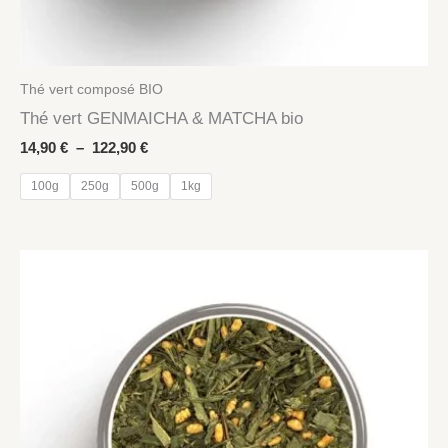
Thé vert composé BIO
Thé vert GENMAICHA & MATCHA bio
Plage
14,90
€
–
122,90
€
de
prix :
100g
250g
500g
1kg
14,90 €
à
122,90 €