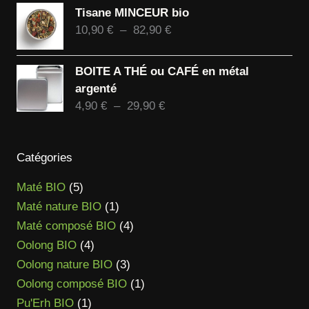
prix :
59,90 €
Tisane MINCEUR bio
10,90 €
Plage
10,90
€
–
82,90
€
à
de
84,90 €
prix :
BOITE A THÉ ou CAFÉ en métal
10,90 €
argenté
à
Plage
4,90
€
–
29,90
€
82,90 €
de
prix :
4,90 €
Catégories
à
5
Maté BIO
5
29,90 €
produits
1
Maté nature BIO
1
produit
4
Maté composé BIO
4
4
produits
Oolong BIO
4
produits
3
Oolong nature BIO
3
produits
1
Oolong composé BIO
1
1
produit
Pu'Erh BIO
1