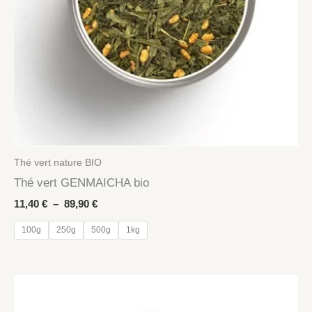
Thé vert nature BIO
Thé vert GENMAICHA bio
Plage
11,40
€
–
89,90
€
de
prix :
100g
250g
500g
1kg
11,40 €
à
89,90 €