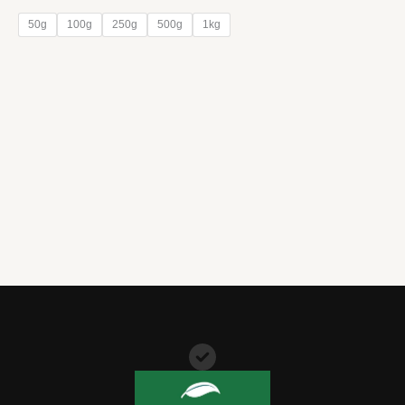
de
prix :
50g
100g
250g
500g
1kg
9,90 €
à
137,80 €