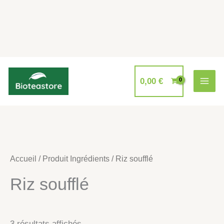
Aller
au
0,00
€
contenu
Accueil
/ Produit Ingrédients / Riz soufflé
Riz soufflé
3 résultats affichés