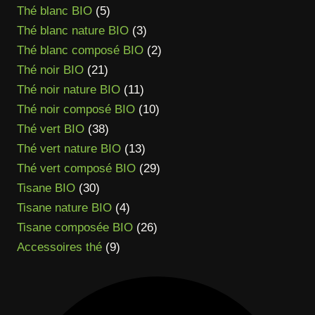
5
produits
Thé blanc BIO
5
produits
3
Thé blanc nature BIO
3
produits
2
Thé blanc composé BIO
2
21
produits
Thé noir BIO
21
produits
11
Thé noir nature BIO
11
produits
10
Thé noir composé BIO
10
38
produits
Thé vert BIO
38
produits
13
Thé vert nature BIO
13
produits
29
Thé vert composé BIO
29
30
produits
Tisane BIO
30
produits
4
Tisane nature BIO
4
produits
26
Tisane composée BIO
26
9
produits
Accessoires thé
9
produits