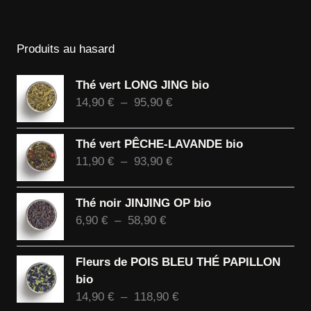
Produits au hasard
Thé vert LONG JING bio
Plage
14,90
€
–
95,90
€
de
prix :
Thé vert PÊCHE-LAVANDE bio
14,90 €
Plage
11,90
€
–
93,90
€
à
de
95,90 €
prix :
Thé noir JINJING OP bio
11,90 €
Plage
6,90
€
–
58,90
€
à
de
93,90 €
prix :
Fleurs de POIS BLEU THÉ PAPILLON
6,90 €
bio
à
Plage
14,90
€
–
118,90
€
58,90 €