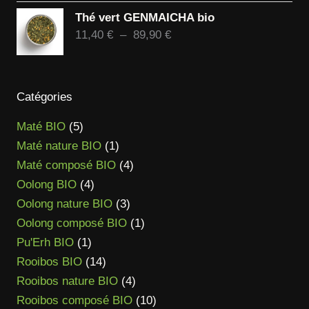
de
Thé vert GENMAICHA bio
prix :
Plage
11,40
€
–
89,90
€
14,90 €
de
à
prix :
118,90 €
11,40 €
Catégories
à
89,90 €
5
Maté BIO
5
produits
1
Maté nature BIO
1
produit
4
Maté composé BIO
4
4
produits
Oolong BIO
4
produits
3
Oolong nature BIO
3
produits
1
Oolong composé BIO
1
1
produit
Pu'Erh BIO
1
produit
14
Rooibos BIO
14
produits
4
Rooibos nature BIO
4
produits
10
Rooibos composé BIO
10