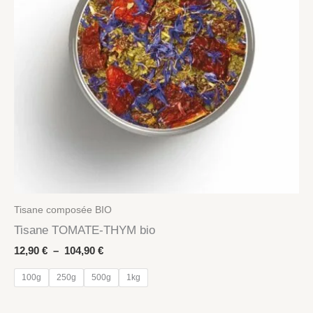
Tisane composée BIO
Tisane TOMATE-THYM bio
Plage
12,90
€
–
104,90
€
de
prix :
100g
250g
500g
1kg
12,90 €
à