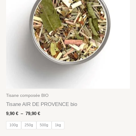
Tisane composée BIO
Tisane AIR DE PROVENCE bio
Plage
9,90
€
–
79,90
€
de
prix :
100g
250g
500g
1kg
9,90 €