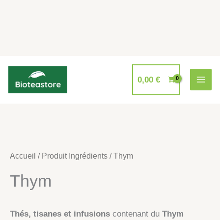
Aller
au
0,00
€
contenu
Accueil
/ Produit Ingrédients / Thym
Thym
Thés, tisanes et infusions
contenant du
Thym