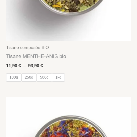
Tisane composée BIO
Tisane MENTHE-ANIS bio
Plage
11,90
€
–
93,90
€
de
prix :
100g
250g
500g
1kg
11,90 €
à
93,90 €