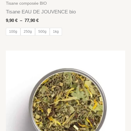
Tisane composée BIO
Tisane EAU DE JOUVENCE bio
Plage
9,90
€
–
77,90
€
de
prix :
100g
250g
500g
1kg
9,90 €
à
77,90 €