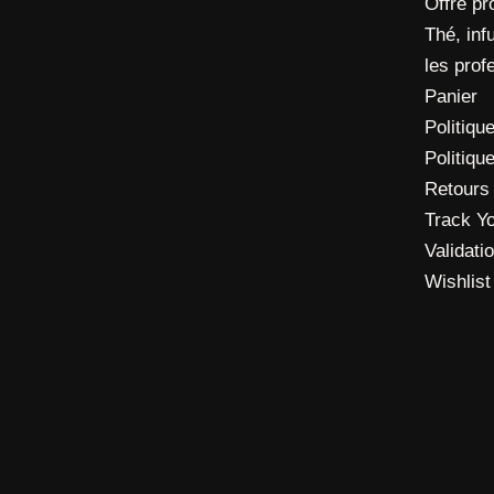
Offre pr
Thé, inf
les prof
Panier
Politique
Politiqu
Retours
Track Y
Validat
Wishlist