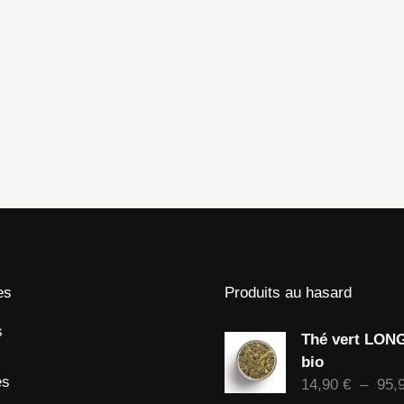
es
Produits au hasard
s
Thé vert LON
bio
és
14,90
€
–
95,