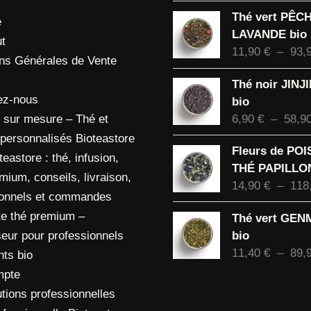
Thé vert PÊC
e
LAVANDE bio
t
11,90
€
–
93,
ons Générales de Vente
Thé noir JINJ
ez-nous
bio
6,90
€
–
58,9
 sur mesure – Thé et
 personnalisés Bioteastore
Fleurs de PO
eastore : thé, infusion,
THÉ PAPILLON
mium, conseils, livraison,
14,90
€
–
118
ionnels et commandes
te thé premium –
Thé vert GE
bio
eur pour professionnels
11,40
€
–
89,
nts bio
mpte
tions professionnelles