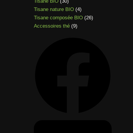
30
produits
Tisane BIO
30
à
produits
4
Tisane nature BIO
4
89,90 €
produits
26
Tisane composée BIO
26
9
produits
Accessoires thé
9
produits