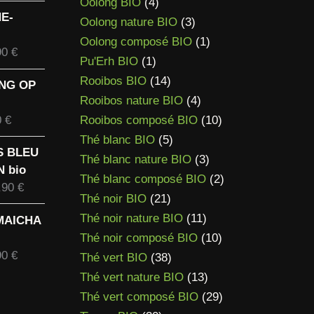
4
produits
de
Oolong BIO
4
HE-
prix :
produits
3
Oolong nature BIO
3
14,90 €
produits
1
Oolong composé BIO
1
Plage
90
€
à
1
produit
Pu'Erh BIO
1
de
95,90 €
produit
14
Rooibos BIO
14
ING OP
prix :
produits
4
Rooibos nature BIO
4
11,90 €
Plage
produits
10
0
€
Rooibos composé BIO
10
à
de
5
produits
93,90 €
Thé blanc BIO
5
IS BLEU
prix :
produits
3
Thé blanc nature BIO
3
 bio
6,90 €
produits
2
Thé blanc composé BIO
2
Plage
,90
€
à
21
produits
Thé noir BIO
21
de
58,90 €
produits
11
Thé noir nature BIO
11
NMAICHA
prix :
produits
10
Thé noir composé BIO
10
14,90 €
Plage
90
€
38
produits
à
Thé vert BIO
38
de
118,90 €
produits
13
Thé vert nature BIO
13
prix :
produits
29
Thé vert composé BIO
29
11,40 €