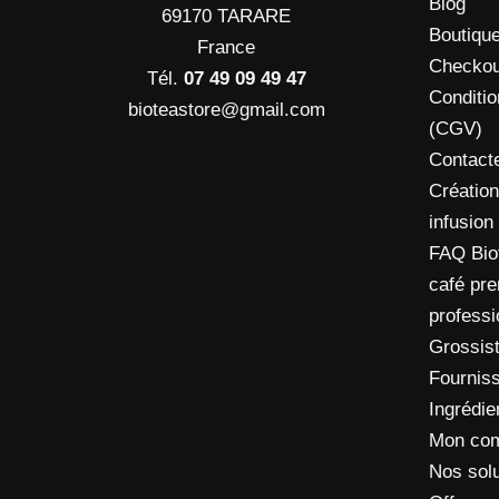
Blog
69170 TARARE
Boutiqu
France
Checkou
Tél.
07 49 09 49 47
Conditi
bioteastore@gmail.com
(CGV)
Contact
Création
infusion
FAQ Biot
café pre
profess
Grossis
Fourniss
Ingrédie
Mon co
Nos solu