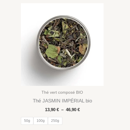
Thé vert composé BIO
Thé JASMIN IMPÉRIAL bio
Plage
13,90
€
–
46,90
€
de
prix :
50g
100g
250g
13,90 €