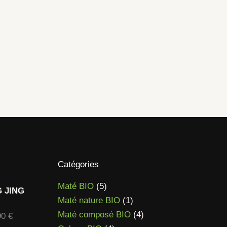
Catégories
5
Maté BIO
5
G JING
produits
1
Maté nature BIO
1
produit
4
Maté composé BIO
4
Plage
90
€