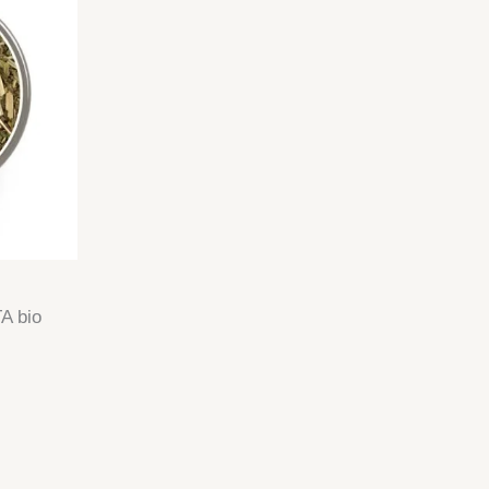
A bio
lage
e
ix :
0,90 €
3,90 €