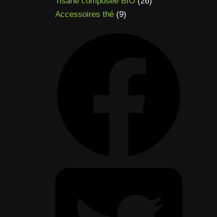
produits
26
Tisane composée BIO
26
à
9
produits
Accessoires thé
9
65,90 €
produits