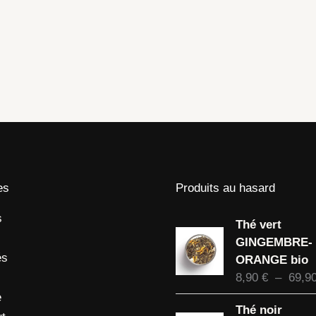
es
Produits au hasard
s
Thé vert
GINGEMBRE-
és
ORANGE bio
8,90
€
–
69,9
e
Thé noir