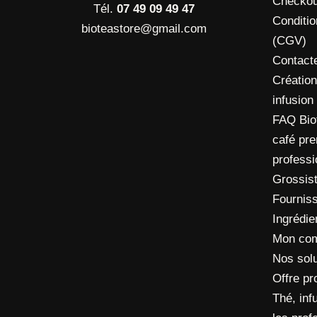
Checkou
Tél.
07 49 09 49 47
Conditi
bioteastore@gmail.com
(CGV)
Contact
Création
infusion
FAQ Biot
café pre
profess
Grossis
Fourniss
Ingrédie
Mon co
Nos solu
Offre pr
Thé, inf