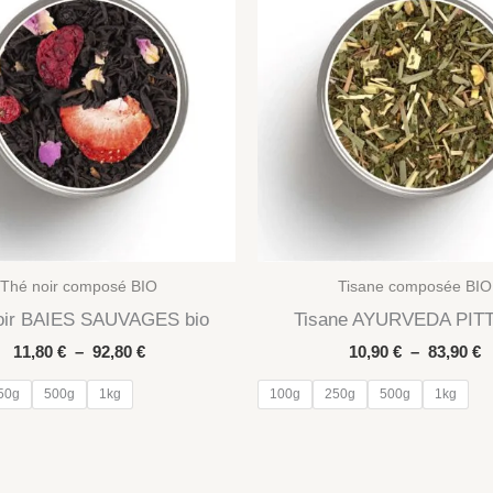
Thé noir composé BIO
Tisane composée BIO
oir BAIES SAUVAGES bio
Tisane AYURVEDA PITT
Plage
P
11,80
€
–
92,80
€
10,90
€
–
83,90
€
de
d
prix :
pr
50g
500g
1kg
100g
250g
500g
1kg
11,80 €
1
à
à
92,80 €
8