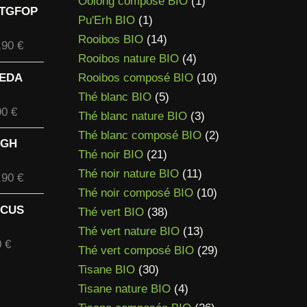
produits
1
Oolong composé BIO
1
 TGFOP
8,90 €
1
produit
Pu'Erh BIO
1
à
produit
14
Rooibos BIO
14
Plage
,90
€
69,90 €
produits
4
Rooibos nature BIO
4
de
produits
10
VEDA
Rooibos composé BIO
10
prix :
5
produits
13,90 €
Thé blanc BIO
5
Plage
90
€
à
produits
3
Thé blanc nature BIO
3
de
109,90 €
produits
2
Thé blanc composé BIO
2
IGH
prix :
21
produits
Thé noir BIO
21
10,90 €
produits
11
Thé noir nature BIO
11
Plage
,90
€
à
produits
10
Thé noir composé BIO
10
de
83,90 €
SCUS
38
produits
prix :
Thé vert BIO
38
14,90 €
produits
13
Thé vert nature BIO
13
Plage
0
€
à
produits
29
Thé vert composé BIO
29
de
125,90 €
30
produits
Tisane BIO
30
prix :
produits
4
Tisane nature BIO
4
8,40 €