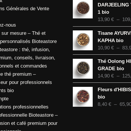
t
DARJEELING
ons Générales de Vente
1 bio
13,90
€
–
109
ez-nous
Tisane AYUR
 sur mesure – Thé et
KAPHA bio
 personnalisés Bioteastore
10,90
€
–
83,
eastore : thé, infusion,
mium, conseils, livraison,
Thé Oolong H
ionnels et commandes
GRADE bio
te thé premium –
14,90
€
–
125
eur pour professionnels
Fleurs d'HIBI
nts bio
bio
mpte
8,40
€
–
65,9
tions professionnelles
ofessionnelle Bioteastore –
usion et café premium pour