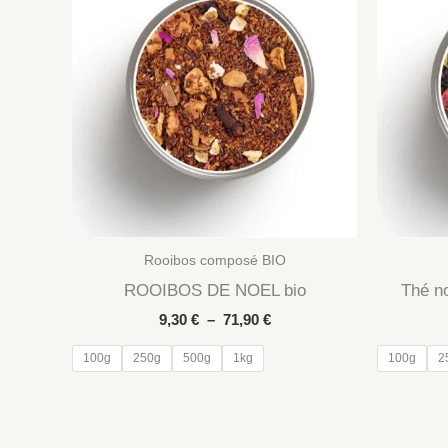
Rooibos composé BIO
ROOIBOS DE NOEL bio
Thé n
Plage
9,30
€
–
71,90
€
de
prix :
100g
250g
500g
1kg
100g
2
9,30 €
à
71,90 €